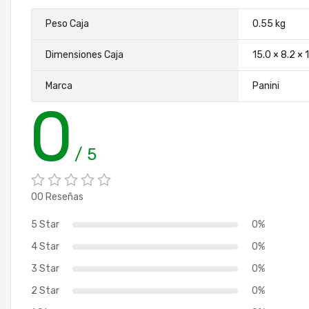
Peso Caja
0.55 kg
Dimensiones Caja
15.0 × 8.2 ×
Marca
Panini
0
/ 5
00 Reseñas
5 Star
0%
4 Star
0%
3 Star
0%
2 Star
0%