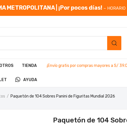
A METROPOLITANA | ¡Por pocos días!
– HORARIO 
OTROS
TIENDA
¡Envío gratis por compras mayores a S/ 39.
LET
AYUDA
tos
Paquetón de 104 Sobres Panini de Figuritas Mundial 2026
Paquetón de 104 Sobre