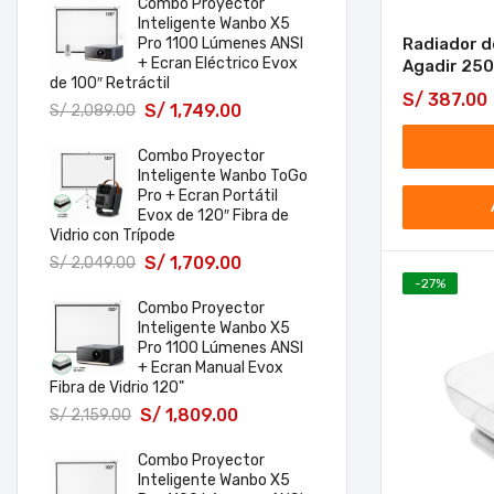
Combo Proyector
Inteligente Wanbo X5
Radiador d
Pro 1100 Lúmenes ANSI
+ Ecran Eléctrico Evox
Agadir 25
de 100″ Retráctil
S/
387.00
S/
1,749.00
S/
2,089.00
Combo Proyector
Inteligente Wanbo ToGo
Pro + Ecran Portátil
Evox de 120″ Fibra de
Vidrio con Trípode
S/
1,709.00
S/
2,049.00
-
27
%
Combo Proyector
Inteligente Wanbo X5
Pro 1100 Lúmenes ANSI
+ Ecran Manual Evox
Fibra de Vidrio 120"
S/
1,809.00
S/
2,159.00
Combo Proyector
Inteligente Wanbo X5