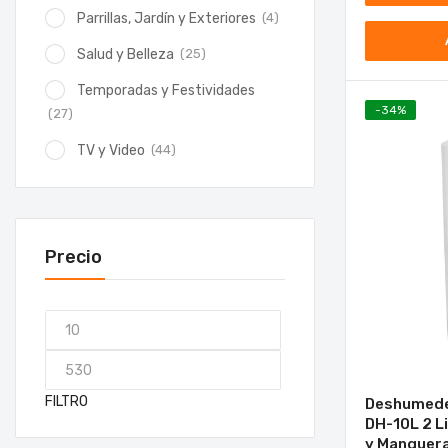
(4)
Parrillas, Jardín y Exteriores
(25)
Salud y Belleza
Temporadas y Festividades
-
34
%
(27)
(44)
TV y Video
Precio
FILTRO
Deshumede
DH-10L 2 L
y Manguera