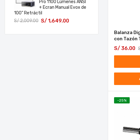
Pro 1100 Lúmenes ANSI
+ Ecran Manual Evox de
100" Retráctil
S/
1,649.00
S/
2,009.00
Balanza Dig
con Tazón 
S/
36.00
-
25
%