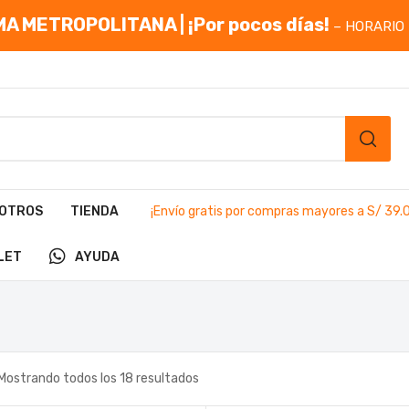
A METROPOLITANA | ¡Por pocos días!
– HORARIO 
OTROS
TIENDA
¡Envío gratis por compras mayores a S/ 39.
LET
AYUDA
Mostrando todos los 18 resultados