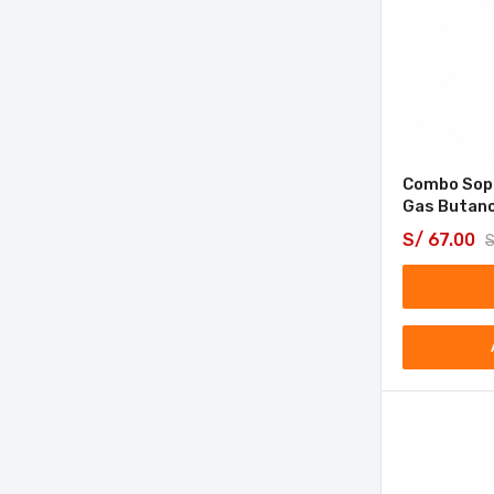
Combo Sop
Gas Butano
S/
67.00
S