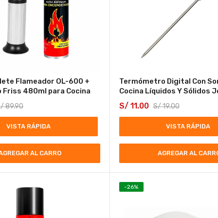
lete Flameador OL-600 +
Termómetro Digital Con So
 Friss 480ml para Cocina
Cocina Líquidos Y Sólidos 
S/
11.00
/
89.90
S/
19.00
VISTA RÁPIDA
VISTA RÁPIDA
AGREGAR AL CARRO
AGREGAR AL CARR
-
26
%