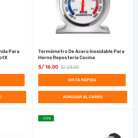
nda Para
Termómetro De Acero Inoxidable Para
JotX
Horno Repostería Cocina
S/
16.00
S/
23.00
VISTA RÁPIDA
O
AGREGAR AL CARRO
-
33
%