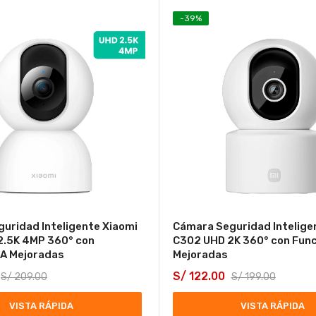
-
39
%
uridad Inteligente Xiaomi
Cámara Seguridad Intelige
2.5K 4MP 360° con
C302 UHD 2K 360° con Func
IA Mejoradas
Mejoradas
S/
122.00
S/
209.00
S/
199.00
VISTA RÁPIDA
VISTA RÁPIDA