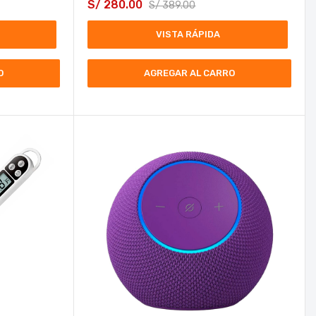
S/
280.00
S/
389.00
VISTA RÁPIDA
O
AGREGAR AL CARRO