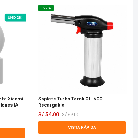
-
22
%
nte Xiaomi
Soplete Turbo Torch OL-600
iones IA
Recargable
S/
54.00
S/
69.00
VISTA RÁPIDA