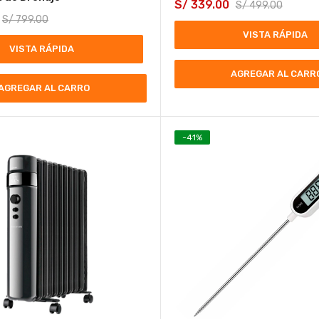
S/
339.00
S/
499.00
S/
799.00
VISTA RÁPIDA
VISTA RÁPIDA
AGREGAR AL CARR
AGREGAR AL CARRO
-
41
%