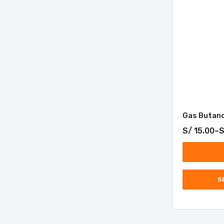
Gas Butano
S/
15.00
–
S
S