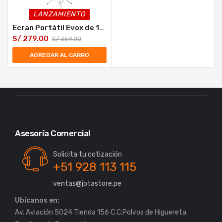
LANZAMIENTO
Ecran Portátil Evox de 100 Pulgadas con Trípode
S/
279.00
S/
359.00
AGREGAR AL CARRO
Asesoría Comercial
Solicita tu cotización
+51 928 113 115
ventas@jotastore.pe
Ubícanos en:
Av. Aviación 5024 Tienda 156 C.C.Polvos de Higuereta