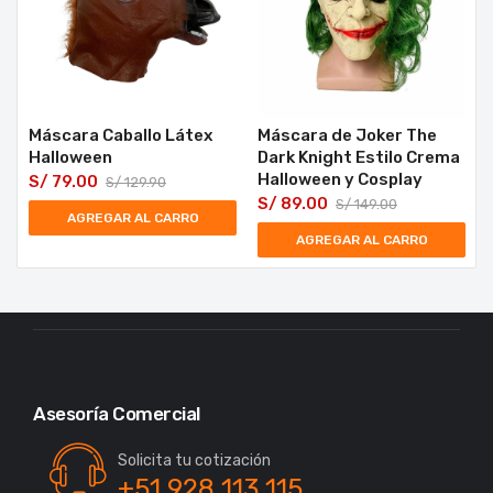
Máscara Caballo Látex
Máscara de Joker The
Halloween
Dark Knight Estilo Crema
Halloween y Cosplay
S/
79.00
S/
129.90
S/
89.00
S/
149.00
AGREGAR AL CARRO
AGREGAR AL CARRO
Asesoría Comercial
Solicita tu cotización
+51 928 113 115