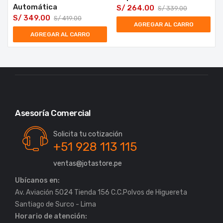
Automática
S/
264.00
S/
339.00
S/
349.00
S/
419.00
AGREGAR AL CARRO
AGREGAR AL CARRO
Asesoría Comercial
Solicita tu cotización
+51 928 113 115
ventas@jotastore.pe
Ubícanos en:
Av. Aviación 5024 Tienda 156 C.C.Polvos de Higuereta
Horario de atención: