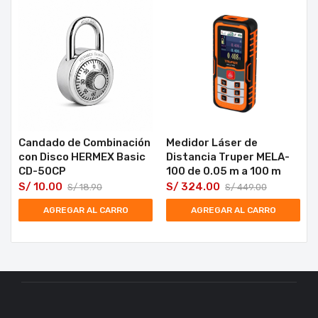
Candado de Combinación
Medidor Láser de
con Disco HERMEX Basic
Distancia Truper MELA-
CD-50CP
100 de 0.05 m a 100 m
S/
10.00
S/
324.00
S/
18.90
S/
449.00
AGREGAR AL CARRO
AGREGAR AL CARRO