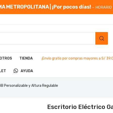
A METROPOLITANA | ¡Por pocos días!
– HORARIO 
OTROS
TIENDA
¡Envío gratis por compras mayores a S/ 39.
LET
AYUDA
GB Personalizable y Altura Regulable
Escritorio Eléctrico G