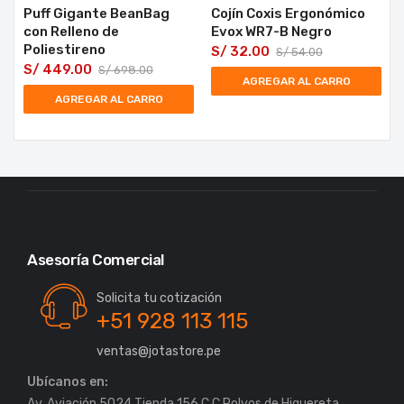
Puff Gigante BeanBag
Cojín Coxis Ergonómico
con Relleno de
Evox WR7-B Negro
Poliestireno
S/
32.00
S/
54.00
S/
449.00
S/
698.00
AGREGAR AL CARRO
AGREGAR AL CARRO
Asesoría Comercial
Solicita tu cotización
+51 928 113 115
ventas@jotastore.pe
Ubícanos en:
Av. Aviación 5024 Tienda 156 C.C.Polvos de Higuereta