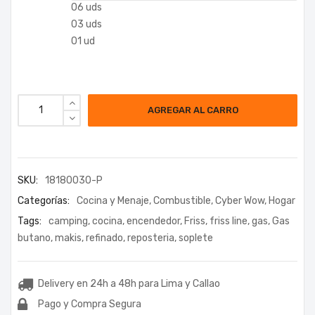
06 uds
03 uds
01 ud
Borrar
AGREGAR AL CARRO
SKU:
18180030-P
Categorías:
Cocina y Menaje
,
Combustible
,
Cyber Wow
,
Hogar
Tags:
camping
,
cocina
,
encendedor
,
Friss
,
friss line
,
gas
,
Gas
butano
,
makis
,
refinado
,
reposteria
,
soplete
Delivery en 24h a 48h para Lima y Callao
Pago y Compra Segura