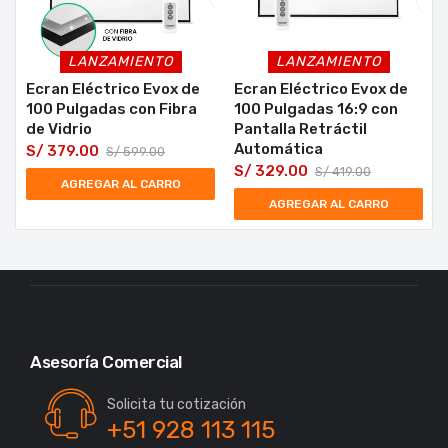
LANZAMIENTO
LANZAMIENTO
Ecran Eléctrico Evox de
Ecran Eléctrico Evox de
100 Pulgadas con Fibra
100 Pulgadas 16:9 con
de Vidrio
Pantalla Retráctil
Automática
S/
379.00
S/
599.00
S/
329.00
S/
419.00
AGREGAR AL CARRO
AGREGAR AL CARRO
Asesoría Comercial
Solicita tu cotización
+51 928 113 115