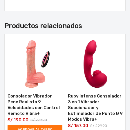
Productos relacionados
Consolador Vibrador
Ruby Intense Consolador
Pene Realista 9
3 en 1 Vibrador
Velocidades con Control
Succionador y
Remoto Vibra+
Estimulador de Punto G 9
Modos Vibra+
S/
190.00
S/
279.90
S/
157.00
S/
229.90
AGREGAR AL CARRO