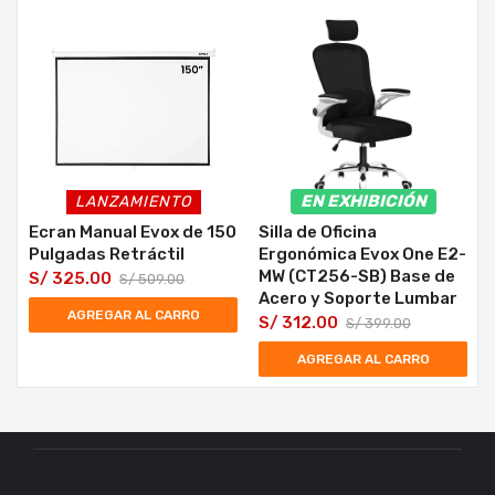
EN EXHIBICIÓN
LANZAMIENTO
Ecran Manual Evox de 150
Silla de Oficina
Pulgadas Retráctil
Ergonómica Evox One E2-
MW (CT256-SB) Base de
S/
325.00
S/
509.00
Acero y Soporte Lumbar
AGREGAR AL CARRO
S/
312.00
S/
399.00
AGREGAR AL CARRO