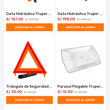
Gata Hidráulica Truper Tipo Patín 2 Toneladas GAPA-2E
Gata Hidráulica Truper GAPA-2EM 30 Movimientos con Caja de Transporte
S/
167.00
S/
198.00
S/
219.00
S/
249.00
AGREGAR AL CARRO
AGREGAR AL CARRO
Triángulo de Seguridad Reflectante Truper Plegable con Estuche de Plástico
Parasol Plegable Truper PSOL-13 Protector para Autos
S/
35.00
S/
15.00
S/
49.00
S/
24.00
AGREGAR AL CARRO
AGREGAR AL CARRO