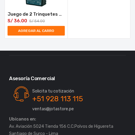
Juego de 2 Trinquetes Sujetadores con ratchet 400 kg 3m
S/
36.00
S/
54.00
AGREGAR AL CARRO
Asesoría Comercial
Solicita tu cotización
+51 928 113 115
ventas@jotastore.pe
Ubícanos en:
Av. Aviación 5024 Tienda 156 C.C.Polvos de Higuereta