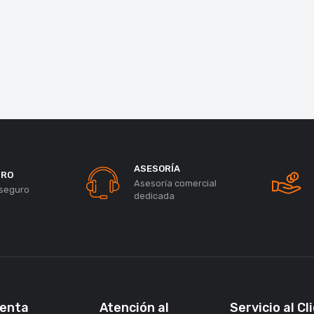
ASESORÍA
URO
Asesoría comercial
seguro
dedicada
uenta
Atención al
Servicio al Cl