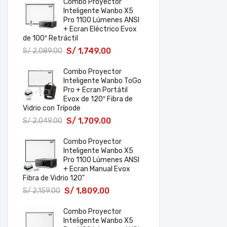
Combo Proyector
Inteligente Wanbo X5
Pro 1100 Lúmenes ANSI
+ Ecran Eléctrico Evox
de 100″ Retráctil
S/
1,749.00
S/
2,089.00
Combo Proyector
Inteligente Wanbo ToGo
Pro + Ecran Portátil
Evox de 120″ Fibra de
Vidrio con Trípode
S/
1,709.00
S/
2,049.00
Combo Proyector
Inteligente Wanbo X5
Pro 1100 Lúmenes ANSI
+ Ecran Manual Evox
Fibra de Vidrio 120"
S/
1,809.00
S/
2,159.00
Combo Proyector
Inteligente Wanbo X5