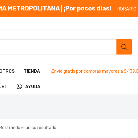
A METROPOLITANA | ¡Por pocos días!
– HORARIO 
OTROS
TIENDA
¡Envío gratis por compras mayores a S/ 39.
LET
AYUDA
Mostrando el único resultado