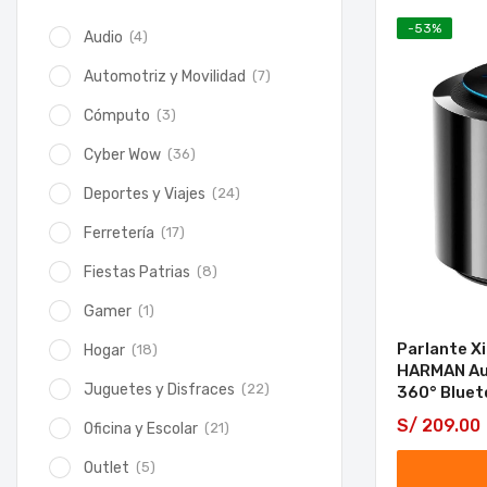
-
53
%
(4)
Audio
(7)
Automotriz y Movilidad
(3)
Cómputo
(36)
Cyber Wow
(24)
Deportes y Viajes
(17)
Ferretería
(8)
Fiestas Patrias
(1)
Gamer
Parlante X
(18)
Hogar
HARMAN Aud
(22)
Juguetes y Disfraces
360° Bluet
S/
209.00
(21)
Oficina y Escolar
(5)
Outlet