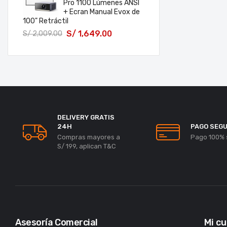
Pro 1100 Lúmenes ANSI
+ Ecran Manual Evox de
100" Retráctil
S/
1,649.00
S/
2,009.00
DELIVERY GRATIS
24H
PAGO SEG
Compras mayores a
Pago 100% 
S/ 199, aplican T&C
Asesoría Comercial
Mi c