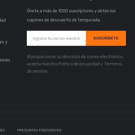
Únete a más de 1000 suscriptores y obtén los
cupones de descuento de temporada.
idad
s
SUSCRÍBETE
es y
Al proporcionar su dirección de correo electrónico,
iones
acepta nuestra
Política de privacidad
y
Términos
de servicio
.
IES
PREGUNTAS FRECUENTES