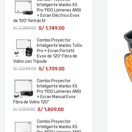
Inteligente Wanbo X5
Pro 1100 Lúmenes ANSI
+ Ecran Eléctrico Evox
de 100″ Retráctil
S/
1,749.00
S/
2,089.00
Combo Proyector
Inteligente Wanbo ToGo
Pro + Ecran Portátil
Evox de 120″ Fibra de
Vidrio con Trípode
S/
1,709.00
S/
2,049.00
Combo Proyector
Inteligente Wanbo X5
Pro 1100 Lúmenes ANSI
+ Ecran Manual Evox
Fibra de Vidrio 120"
S/
1,809.00
S/
2,159.00
Combo Proyector
Inteligente Wanbo X5