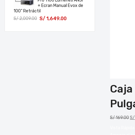
Pro 1100 Lúmenes ANSI
+ Ecran Manual Evox de
100" Retráctil
S/
1,649.00
S/
2,009.00
Caja
Pulg
S/
169.00
S/
Vista Rápida