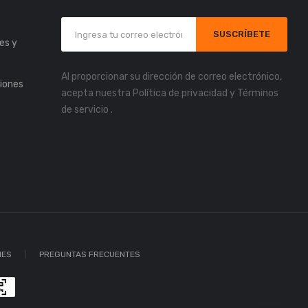
s
SUSCRÍBETE
es y
Al proporcionar su dirección de correo electrónico,
iones
acepta nuestra
Política de privacidad
y
Términos
de servicio
.
IES
PREGUNTAS FRECUENTES