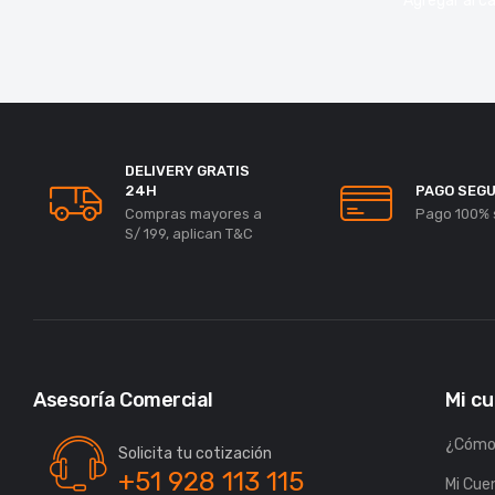
Agregar al ca
DELIVERY GRATIS
24H
PAGO SEG
Compras mayores a
Pago 100% 
S/ 199, aplican T&C
Asesoría Comercial
Mi c
¿Cómo
Solicita tu cotización
+51 928 113 115
Mi Cue