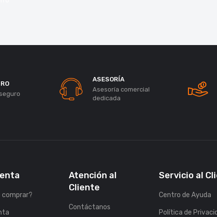
rro
ASESORÍA
URO
Asesoría comercial
seguro
dedicada
uenta
Atención al
Servicio al Cl
Cliente
 comprar?
Centro de Ayuda
Contáctanos
nta
Política de Privac