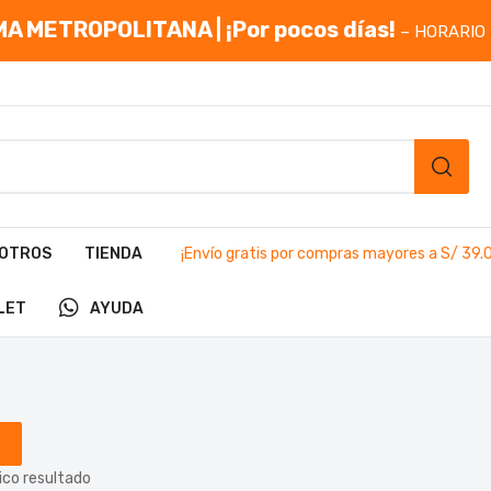
A METROPOLITANA | ¡Por pocos días!
– HORARIO 
OTROS
TIENDA
¡Envío gratis por compras mayores a S/ 39.
LET
AYUDA
ico resultado