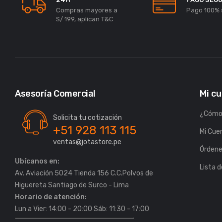
Compras mayores a
Pago 100% 
S/ 199, aplican T&C
Asesoría Comercial
Mi c
¿Cómo
Solicita tu cotización
+51 928 113 115
Mi Cue
ventas@jotastore.pe
Órden
Ubícanos en:
Lista 
Av. Aviación 5024 Tienda 156 C.C.Polvos de
Horario de atención:
Lun a Vier: 14:00 - 20:00 Sáb: 11:30 - 17:00