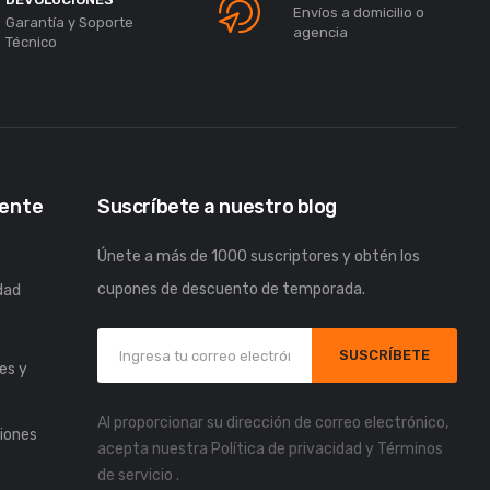
Envíos a domicilio o
Garantía y Soporte
agencia
Técnico
iente
Suscríbete a nuestro blog
Únete a más de 1000 suscriptores y obtén los
cupones de descuento de temporada.
idad
s
SUSCRÍBETE
es y
Al proporcionar su dirección de correo electrónico,
iones
acepta nuestra
Política de privacidad
y
Términos
de servicio
.