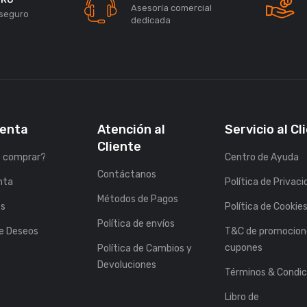
Asesoría comercial
seguro
dedicada
uenta
Atención al
Servicio al Cl
Cliente
 comprar?
Centro de Ayuda
Contáctanos
nta
Política de Privac
Métodos de Pagos
es
Política de Cookie
Política de envíos
de Deseos
T&C de promocion
cupones
Política de Cambios y
Devoluciones
Términos & Condic
Libro de