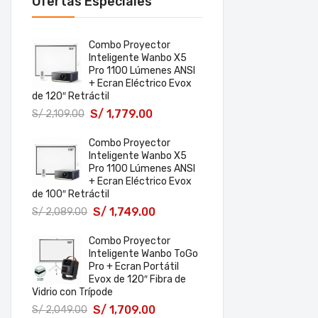
Ofertas Especiales
Combo Proyector
Inteligente Wanbo X5
Pro 1100 Lúmenes ANSI
+ Ecran Eléctrico Evox
de 120″ Retráctil
S/
1,779.00
S/
2,109.00
Combo Proyector
Inteligente Wanbo X5
Pro 1100 Lúmenes ANSI
+ Ecran Eléctrico Evox
de 100″ Retráctil
S/
1,749.00
S/
2,089.00
Combo Proyector
Inteligente Wanbo ToGo
Pro + Ecran Portátil
Evox de 120″ Fibra de
Vidrio con Trípode
S/
1,709.00
S/
2,049.00