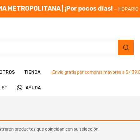
A METROPOLITANA | ¡Por pocos días!
– HORARIO 
OTROS
TIENDA
¡Envío gratis por compras mayores a S/ 39.
LET
AYUDA
traron productos que coincidan con su selección.