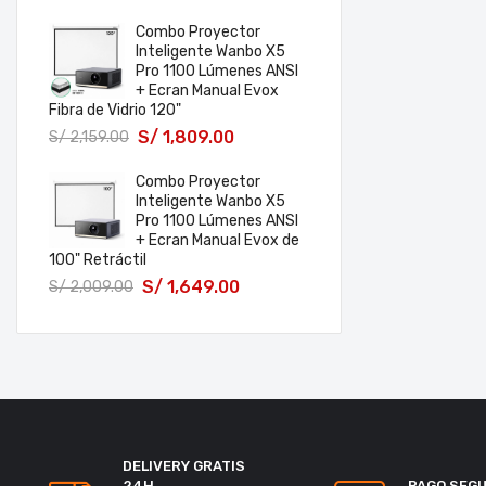
Combo Proyector
Inteligente Wanbo X5
Pro 1100 Lúmenes ANSI
+ Ecran Manual Evox
Fibra de Vidrio 120"
S/
1,809.00
S/
2,159.00
Combo Proyector
Inteligente Wanbo X5
Pro 1100 Lúmenes ANSI
+ Ecran Manual Evox de
100" Retráctil
S/
1,649.00
S/
2,009.00
DELIVERY GRATIS
24H
PAGO SEG