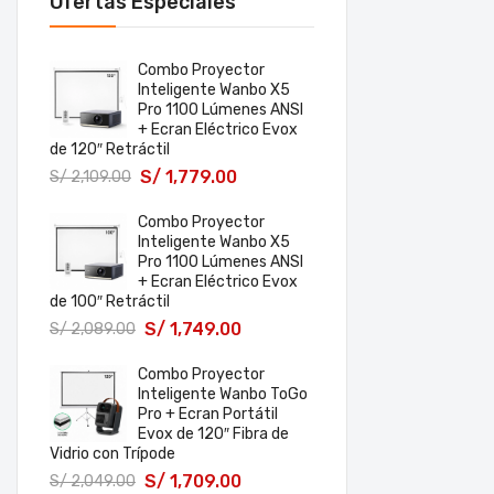
Ofertas Especiales
Combo Proyector
Inteligente Wanbo X5
Pro 1100 Lúmenes ANSI
+ Ecran Eléctrico Evox
de 120″ Retráctil
S/
1,779.00
S/
2,109.00
Combo Proyector
Inteligente Wanbo X5
Pro 1100 Lúmenes ANSI
+ Ecran Eléctrico Evox
de 100″ Retráctil
S/
1,749.00
S/
2,089.00
Combo Proyector
Inteligente Wanbo ToGo
Pro + Ecran Portátil
Evox de 120″ Fibra de
Vidrio con Trípode
S/
1,709.00
S/
2,049.00