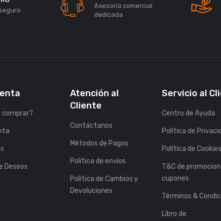
Asesoría comercial
seguro
dedicada
uenta
Atención al
Servicio al Cl
Cliente
 comprar?
Centro de Ayuda
Contáctanos
nta
Política de Privac
Métodos de Pagos
es
Política de Cookie
Política de envíos
de Deseos
T&C de promocion
cupones
Política de Cambios y
Devoluciones
Términos & Condic
Libro de