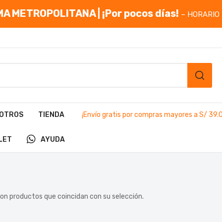
A METROPOLITANA | ¡Por pocos días!
– HORARIO 
OTROS
TIENDA
¡Envío gratis por compras mayores a S/ 39.
LET
AYUDA
on productos que coincidan con su selección.