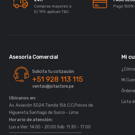
Compras mayores a
Pago 100% 
S/ 199, aplican T&C
Asesoría Comercial
Mi c
¿Cómo
Solicita tu cotización
+51 928 113 115
Mi Cue
ventas@jotastore.pe
Órden
Ubícanos en:
Lista 
Av. Aviación 5024 Tienda 156 C.C.Polvos de
Horario de atención:
Lun a Vier: 14:00 - 20:00 Sáb: 11:30 - 17:00