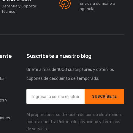
Envíos a domicilio o
Garantía y Soporte
agencia
Técnico
iente
Suscríbete a nuestro blog
Únete a más de 1000 suscriptores y obtén los
cupones de descuento de temporada.
idad
s
SUSCRÍBETE
es y
Al proporcionar su dirección de correo electrónico,
iones
acepta nuestra
Política de privacidad
y
Términos
de servicio
.