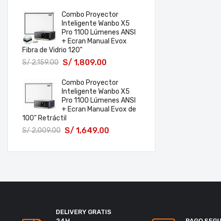
Combo Proyector
Inteligente Wanbo X5
Pro 1100 Lúmenes ANSI
+ Ecran Manual Evox
Fibra de Vidrio 120"
S/
1,809.00
S/
2,159.00
Combo Proyector
Inteligente Wanbo X5
Pro 1100 Lúmenes ANSI
+ Ecran Manual Evox de
100" Retráctil
S/
1,649.00
S/
2,009.00
DELIVERY GRATIS
24H
PAGO SEG