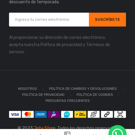
descuento de temporada.
SUSCRÍBETE
Al proporcionar su dirección de correo electrónico,
acepta nuestra
Política de privacidad
y
Términos de
servicio
.
NOSOTROS
POLÍTICA DE CAMBIOS Y DEVOLUCIONES
POLÍTICA DE PRIVACIDAD
POLÍTICA DE COOKIES
PREGUNTAS FRECUENTES
© 2023
Jota Store.
Todos los derechos reservados.