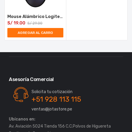
Mouse Alámbrico Logitech M90 con Sensor Óptico 1000 dpi
S/
19.00
S/
29.00
AGREGAR AL CARRO
Asesoría Comercial
Solicita tu cotización
+51 928 113 115
ventas@jotastore.pe
Ubícanos en:
Av. Aviación 5024 Tienda 156 C.C.Polvos de Higuereta