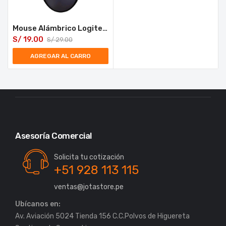
Mouse Alámbrico Logitech M90 con Sensor Óptico 1000 dpi
S/
19.00
S/
29.00
AGREGAR AL CARRO
Asesoría Comercial
Solicita tu cotización
+51 928 113 115
ventas@jotastore.pe
Ubícanos en:
Av. Aviación 5024 Tienda 156 C.C.Polvos de Higuereta