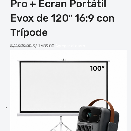
Pro + Ecran Portátil
Evox de 120″ 16:9 con
Trípode
S/
1,979.00
S/
1,689.00
Agregar al carro