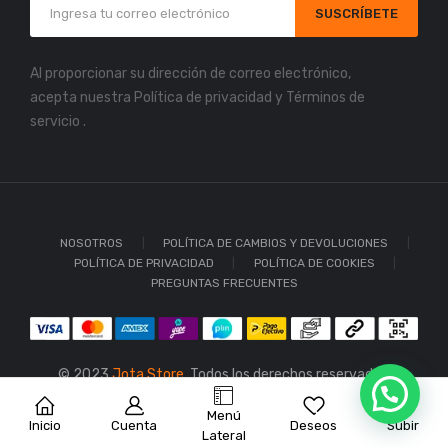
SUSCRÍBETE
Al proporcionar su dirección de correo electrónico,
acepta nuestra
Política de privacidad
y
Términos de
servicio
.
NOSOTROS
POLÍTICA DE CAMBIOS Y DEVOLUCIONES
POLÍTICA DE PRIVACIDAD
POLÍTICA DE COOKIES
PREGUNTAS FRECUENTES
© 2023
Jota Store.
Todos los derechos reservados.
Menú
Inicio
Cuenta
Deseos
Subir
Lateral