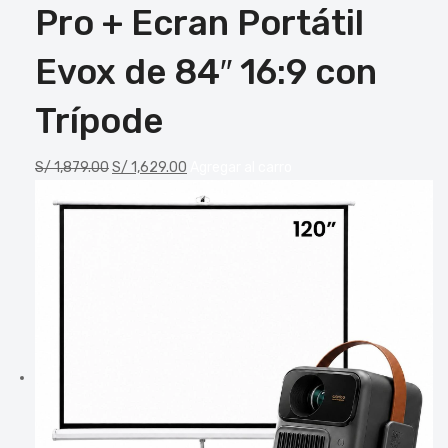
Pro + Ecran Portátil
Evox de 84″ 16:9 con
Trípode
S/
1,879.00
S/
1,629.00
Agregar al carro