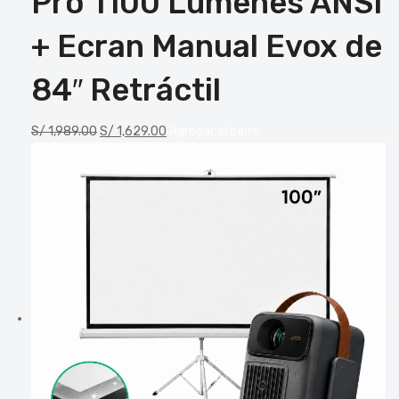
Pro 1100 Lúmenes ANSI
+ Ecran Manual Evox de
84″ Retráctil
S/
1,989.00
S/
1,629.00
Agregar al carro