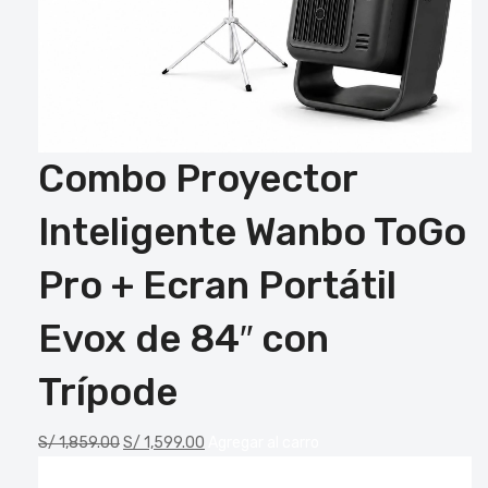
Combo Proyector
Inteligente Wanbo ToGo
Pro + Ecran Portátil
Evox de 84″ con
Trípode
S/
1,859.00
S/
1,599.00
Agregar al carro