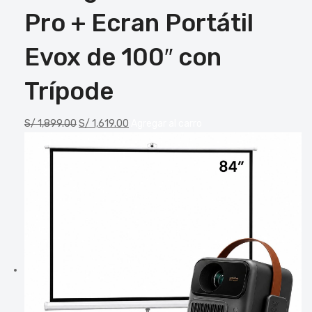
Pro + Ecran Portátil
Evox de 100″ con
Trípode
S/
1,899.00
S/
1,619.00
Agregar al carro