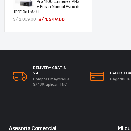
Pro 1100 Lúmenes ANSI
+ Ecran Manual Evox de
100" Retráctil
S/
1,649.00
S/
2,009.00
DELIVERY GRATIS
24H
PAGO SEG
Compras mayores a
Pago 100% 
S/ 199, aplican T&C
Asesoría Comercial
Mi c