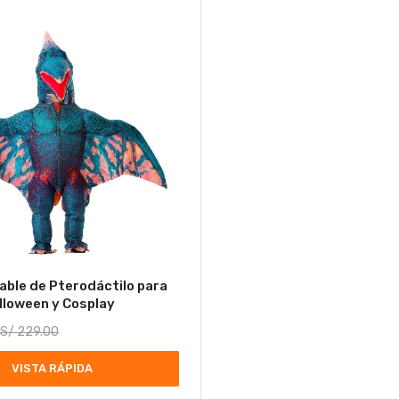
lable de Pterodáctilo para
lloween y Cosplay
S/
229.00
VISTA RÁPIDA