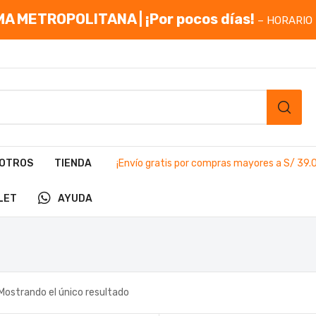
A METROPOLITANA | ¡Por pocos días!
– HORARIO 
OTROS
TIENDA
¡Envío gratis por compras mayores a S/ 39.
LET
AYUDA
Mostrando el único resultado