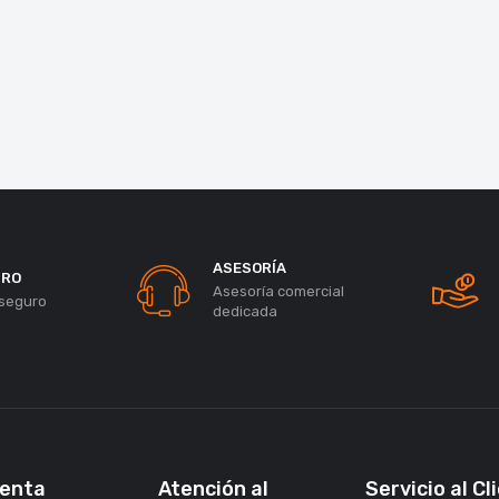
ASESORÍA
URO
Asesoría comercial
seguro
dedicada
uenta
Atención al
Servicio al Cl