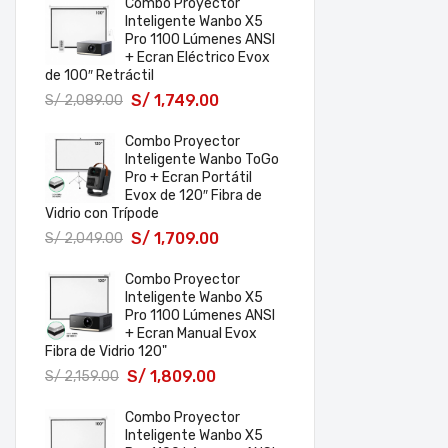
Combo Proyector
Inteligente Wanbo X5
Pro 1100 Lúmenes ANSI
+ Ecran Eléctrico Evox
de 100″ Retráctil
S/
1,749.00
S/
2,089.00
Combo Proyector
Inteligente Wanbo ToGo
Pro + Ecran Portátil
Evox de 120″ Fibra de
Vidrio con Trípode
S/
1,709.00
S/
2,049.00
Combo Proyector
Inteligente Wanbo X5
Pro 1100 Lúmenes ANSI
+ Ecran Manual Evox
Fibra de Vidrio 120"
S/
1,809.00
S/
2,159.00
Combo Proyector
Inteligente Wanbo X5