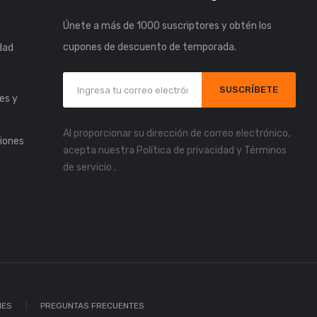
Únete a más de 1000 suscriptores y obtén los
cupones de descuento de temporada.
idad
s
SUSCRÍBETE
es y
Al proporcionar su dirección de correo electrónico,
iones
acepta nuestra
Política de privacidad
y
Términos
de servicio
.
IES
PREGUNTAS FRECUENTES