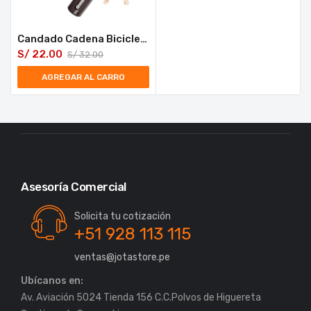
Candado Cadena Bicicleta Moto con Llave Hermex CB-15 15mm
S/
22.00
S/
32.00
AGREGAR AL CARRO
Asesoría Comercial
Solicita tu cotización
+51 928 113 115
ventas@jotastore.pe
Ubícanos en:
Av. Aviación 5024 Tienda 156 C.C.Polvos de Higuereta