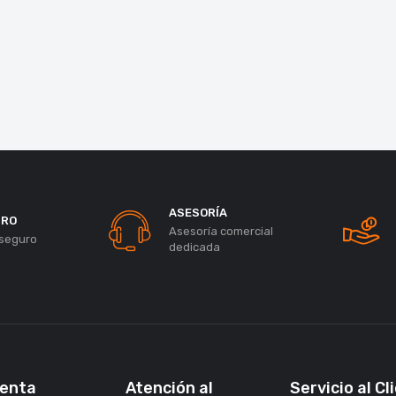
ASESORÍA
URO
Asesoría comercial
seguro
dedicada
uenta
Atención al
Servicio al Cl