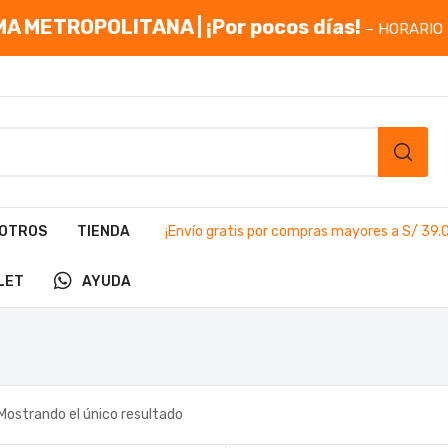
A METROPOLITANA | ¡Por pocos días!
– HORARIO 
OTROS
TIENDA
¡Envío gratis por compras mayores a S/ 39.
LET
AYUDA
Mostrando el único resultado