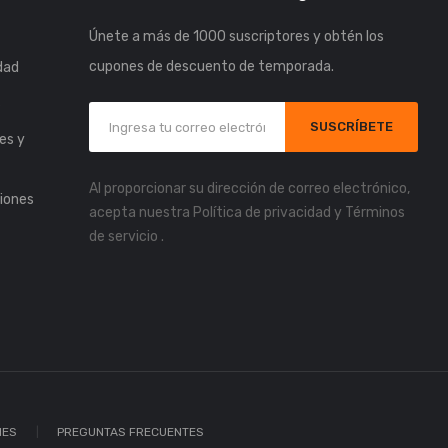
Únete a más de 1000 suscriptores y obtén los
cupones de descuento de temporada.
idad
s
SUSCRÍBETE
es y
Al proporcionar su dirección de correo electrónico,
iones
acepta nuestra
Política de privacidad
y
Términos
de servicio
.
IES
PREGUNTAS FRECUENTES