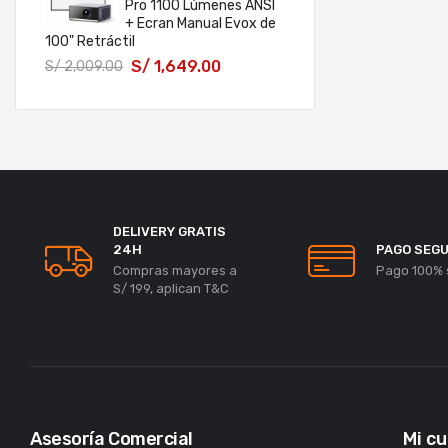
Pro 1100 Lúmenes ANSI
+ Ecran Manual Evox de
100" Retráctil
S/
1,649.00
S/
2,009.00
DELIVERY GRATIS
24H
PAGO SEG
Compras mayores a
Pago 100% 
S/ 199, aplican T&C
Asesoría Comercial
Mi c