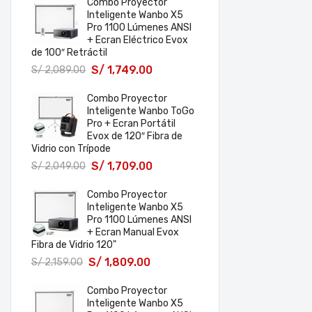
Combo Proyector
Inteligente Wanbo X5
Pro 1100 Lúmenes ANSI
+ Ecran Eléctrico Evox
de 100″ Retráctil
S/
1,749.00
S/
2,089.00
Combo Proyector
Inteligente Wanbo ToGo
Pro + Ecran Portátil
Evox de 120″ Fibra de
Vidrio con Trípode
S/
1,709.00
S/
2,049.00
Combo Proyector
Inteligente Wanbo X5
Pro 1100 Lúmenes ANSI
+ Ecran Manual Evox
Fibra de Vidrio 120"
S/
1,809.00
S/
2,159.00
Combo Proyector
Inteligente Wanbo X5