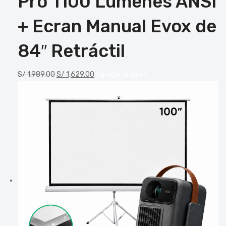
Pro 1100 Lúmenes ANSI
+ Ecran Manual Evox de
84″ Retráctil
S/
1,989.00
S/
1,629.00
Agregar al carro