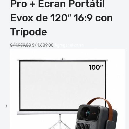
Pro + Ecran Portátil
Evox de 120″ 16:9 con
Trípode
S/
1,979.00
S/
1,689.00
Agregar al carro