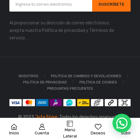
SUSCRÍBETE
Al proporcionar su dirección de correo electrónico,
acepta nuestra
Política de privacidad
y
Términos de
servicio
.
NOSOTROS
POLÍTICA DE CAMBIOS Y DEVOLUCIONES
POLÍTICA DE PRIVACIDAD
POLÍTICA DE COOKIES
PREGUNTAS FRECUENTES
© 2023
Jota Store.
Todos los derechos reservados.
Menú
Inicio
Cuenta
Deseos
Subir
Lateral