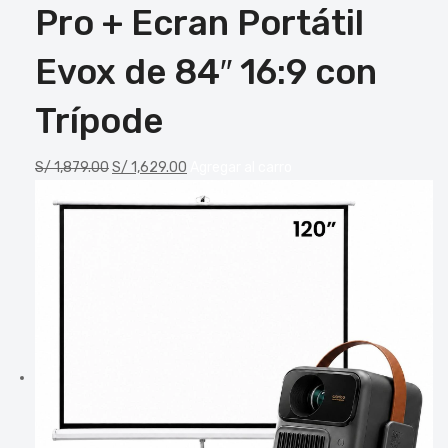
Pro + Ecran Portátil
Evox de 84″ 16:9 con
Trípode
S/
1,879.00
S/
1,629.00
Agregar al carro