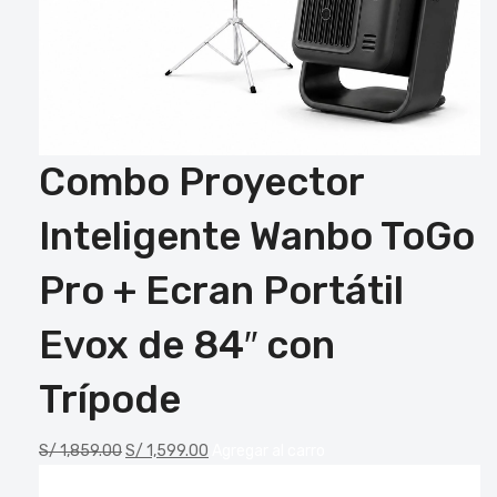
Combo Proyector
Inteligente Wanbo ToGo
Pro + Ecran Portátil
Evox de 84″ con
Trípode
S/
1,859.00
S/
1,599.00
Agregar al carro