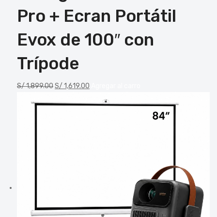
Pro + Ecran Portátil
Evox de 100″ con
Trípode
S/
1,899.00
S/
1,619.00
Agregar al carro