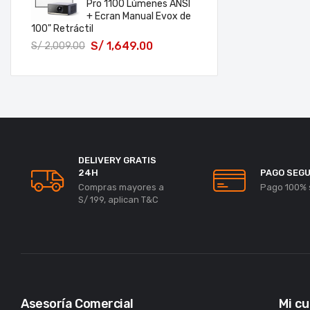
Pro 1100 Lúmenes ANSI
+ Ecran Manual Evox de
100" Retráctil
S/
1,649.00
S/
2,009.00
DELIVERY GRATIS
24H
PAGO SEG
Compras mayores a
Pago 100% 
S/ 199, aplican T&C
Asesoría Comercial
Mi c