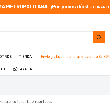
A METROPOLITANA | ¡Por pocos días!
– HORARIO 
OTROS
TIENDA
¡Envío gratis por compras mayores a S/ 39.
LET
AYUDA
Mostrando todos los 2 resultados