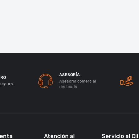
ASESORÍA
URO
Asesoría comercial
seguro
dedicada
uenta
Atención al
Servicio al Cl