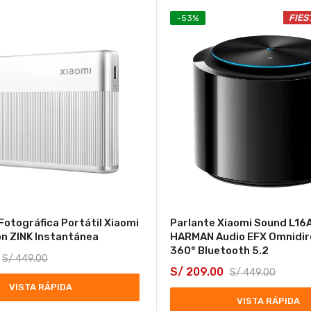
FIES
-
53
%
Fotográfica Portátil Xiaomi
Parlante Xiaomi Sound L16
ón ZINK Instantánea
HARMAN Audio EFX Omnidir
360° Bluetooth 5.2
S/
449.00
S/
209.00
S/
449.00
VISTA RÁPIDA
VISTA RÁPIDA