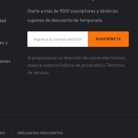
Únete a más de 1000 suscriptores y obtén los
cupones de descuento de temporada.
idad
s
SUSCRÍBETE
es y
Al proporcionar su dirección de correo electrónico,
iones
acepta nuestra
Política de privacidad
y
Términos
de servicio
.
IES
PREGUNTAS FRECUENTES