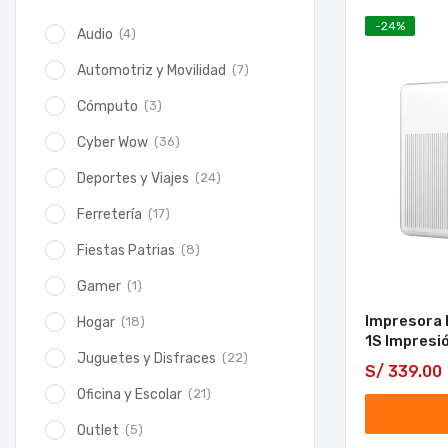
-
24
%
(4)
Audio
(7)
Automotriz y Movilidad
(3)
Cómputo
(36)
Cyber Wow
(24)
Deportes y Viajes
(17)
Ferretería
(8)
Fiestas Patrias
(1)
Gamer
Impresora 
(18)
Hogar
1S Impresi
(22)
Juguetes y Disfraces
S/
339.00
(21)
Oficina y Escolar
(5)
Outlet