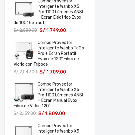
Combo Proyector
Inteligente Wanbo X5
Pro 1100 Lúmenes ANSI
+ Ecran Eléctrico Evox
de 100″ Retráctil
S/
1,749.00
S/
2,089.00
Combo Proyector
Inteligente Wanbo ToGo
Pro + Ecran Portátil
Evox de 120″ Fibra de
Vidrio con Trípode
S/
1,709.00
S/
2,049.00
Combo Proyector
Inteligente Wanbo X5
Pro 1100 Lúmenes ANSI
+ Ecran Manual Evox
Fibra de Vidrio 120"
S/
1,809.00
S/
2,159.00
Combo Proyector
Inteligente Wanbo X5