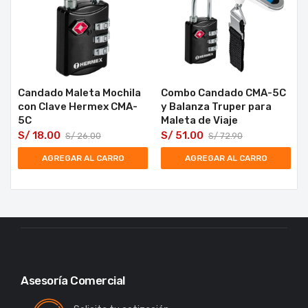
Candado Maleta Mochila
Combo Candado CMA-5C
con Clave Hermex CMA-
y Balanza Truper para
5C
Maleta de Viaje
S/
18.00
S/
51.00
S/
26.00
S/
72.90
AGREGAR AL CARRO
AGREGAR AL CARRO
Asesoría Comercial