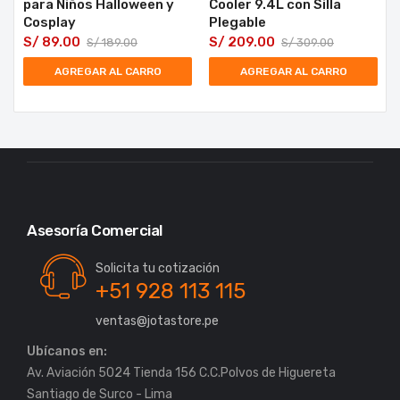
para Niños Halloween y
Cooler 9.4L con Silla
Cosplay
Plegable
S/
89.00
S/
209.00
S/
189.00
S/
309.00
AGREGAR AL CARRO
AGREGAR AL CARRO
Asesoría Comercial
Solicita tu cotización
+51 928 113 115
ventas@jotastore.pe
Ubícanos en:
Av. Aviación 5024 Tienda 156 C.C.Polvos de Higuereta