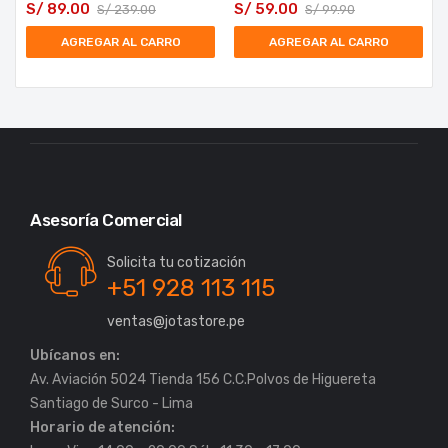
S/
89.00
S/
59.00
S/
239.00
S/
99.90
AGREGAR AL CARRO
AGREGAR AL CARRO
Asesoría Comercial
Solicita tu cotización
+51 928 113 115
ventas@jotastore.pe
Ubícanos en:
Av. Aviación 5024 Tienda 156 C.C.Polvos de Higuereta
Horario de atención: