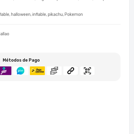
flable
,
halloween
,
inflable
,
pikachu
,
Pokemon
allao
Métodos de Pago