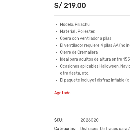
S/
219.00
Modelo: Pikachu
Material : Poliéster.
Opera con ventilador a pilas
El ventilador requiere 4 pilas AA (no in
Cierre de Cremallera
Ideal para adultos de altura entre 15
Ocasiones aplicables Halloween, Navi
otra fiesta, etc.
El paquete incluye1 disfraz inflable (x 
Agotado
SKU:
2026020
Categorías:
Disfraces
,
Disfraces para 