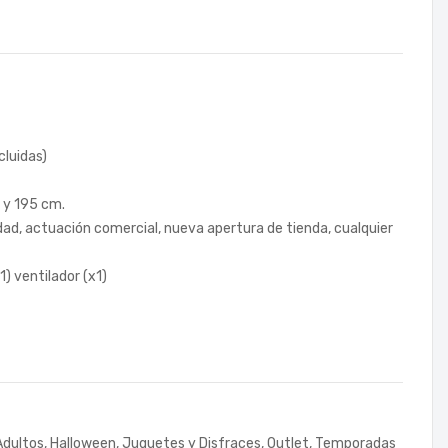
cluidas)
5 y 195 cm.
dad, actuación comercial, nueva apertura de tienda, cualquier
1) ventilador (x1)
Adultos
,
Halloween
,
Juguetes y Disfraces
,
Outlet
,
Temporadas