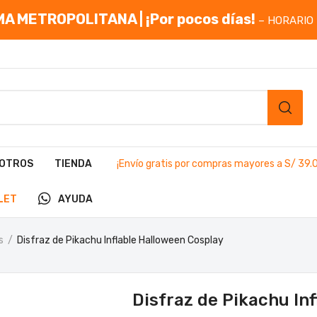
A METROPOLITANA | ¡Por pocos días!
– HORARIO 
OTROS
TIENDA
¡Envío gratis por compras mayores a S/ 39.
LET
AYUDA
s
Disfraz de Pikachu Inflable Halloween Cosplay
Disfraz de Pikachu In