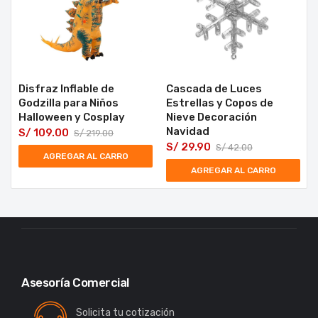
Disfraz Inflable de
Cascada de Luces
Godzilla para Niños
Estrellas y Copos de
Halloween y Cosplay
Nieve Decoración
Navidad
S/
109.00
S/
219.00
S/
29.90
S/
42.00
AGREGAR AL CARRO
AGREGAR AL CARRO
Asesoría Comercial
Solicita tu cotización