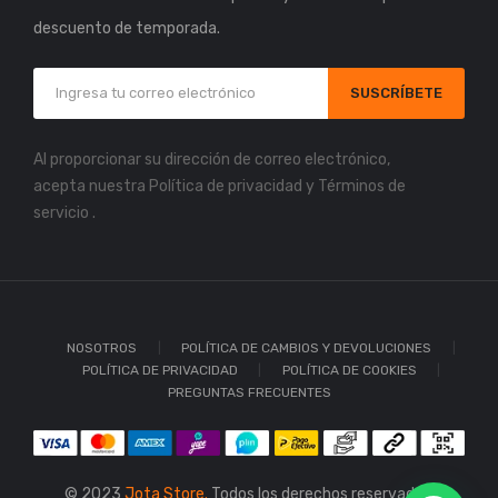
descuento de temporada.
SUSCRÍBETE
Al proporcionar su dirección de correo electrónico,
acepta nuestra
Política de privacidad
y
Términos de
servicio
.
NOSOTROS
POLÍTICA DE CAMBIOS Y DEVOLUCIONES
POLÍTICA DE PRIVACIDAD
POLÍTICA DE COOKIES
PREGUNTAS FRECUENTES
© 2023
Jota Store.
Todos los derechos reservados.