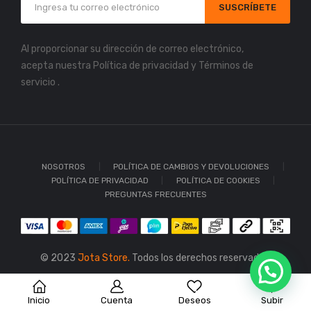
SUSCRÍBETE
Al proporcionar su dirección de correo electrónico,
acepta nuestra
Política de privacidad
y
Términos de
servicio
.
NOSOTROS
POLÍTICA DE CAMBIOS Y DEVOLUCIONES
POLÍTICA DE PRIVACIDAD
POLÍTICA DE COOKIES
PREGUNTAS FRECUENTES
© 2023
Jota Store.
Todos los derechos reservados.
Inicio
Cuenta
Deseos
Subir