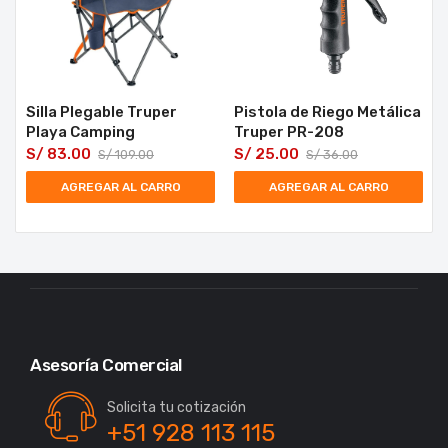
Silla Plegable Truper
Pistola de Riego Metálica
Playa Camping
Truper PR-208
S/
83.00
S/
25.00
S/
109.00
S/
36.00
AGREGAR AL CARRO
AGREGAR AL CARRO
Asesoría Comercial
Solicita tu cotización
+51 928 113 115