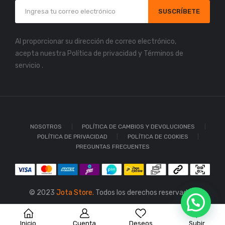
SUSCRÍBETE
Al proporcionar su dirección de correo electrónico,
acepta nuestra
Política de privacidad
y
Términos de
servicio
.
NOSOTROS
POLÍTICA DE CAMBIOS Y DEVOLUCIONES
POLÍTICA DE PRIVACIDAD
POLÍTICA DE COOKIES
PREGUNTAS FRECUENTES
© 2023
Jota Store.
Todos los derechos reservados.
Inicio
Cuenta
Deseos
Subir