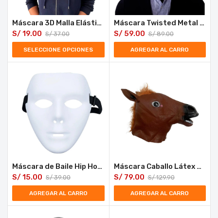
Máscara 3D Malla Elástica Celebridades y Personajes Famosos
Máscara Twisted Metal de Payaso Aterrador para Halloween y Cosplay
S/
19.00
S/
59.00
S/
37.00
S/
89.00
SELECCIONE OPCIONES
AGREGAR AL CARRO
Máscara de Baile Hip Hop Jabbawockeez PVC Halloween
Máscara Caballo Látex Halloween
S/
15.00
S/
79.00
S/
39.00
S/
129.90
AGREGAR AL CARRO
AGREGAR AL CARRO