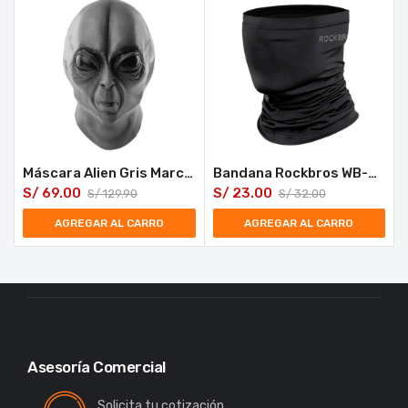
Máscara Alien Gris Marciano Ovni Látex Halloween
Bandana Rockbros WB-001 Máscara Deportiva
S/
69.00
S/
23.00
S/
129.90
S/
32.00
AGREGAR AL CARRO
AGREGAR AL CARRO
Asesoría Comercial
Solicita tu cotización