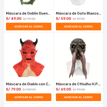
Máscara de Goblin Duende Verde Espeluznante Látex Halloween
Máscara de Gato Blanco y Negro Látex Halloween
S/
49.00
S/
59.00
S/
99.00
S/
99.90
AGREGAR AL CARRO
AGREGAR AL CARRO
Máscara de Diablo con Cuernos y Escamas Látex Halloween
Máscara de Cthulhu H.P. Lovecraft Látex Halloween
S/
79.00
S/
69.00
S/
129.90
S/
99.00
AGREGAR AL CARRO
AGREGAR AL CARRO