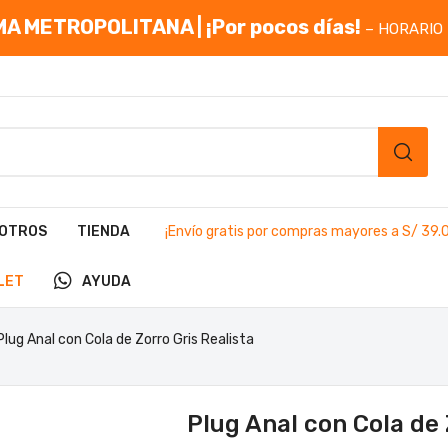
A METROPOLITANA | ¡Por pocos días!
– HORARIO 
OTROS
TIENDA
¡Envío gratis por compras mayores a S/ 39.
LET
AYUDA
Plug Anal con Cola de Zorro Gris Realista
Plug Anal con Cola de 