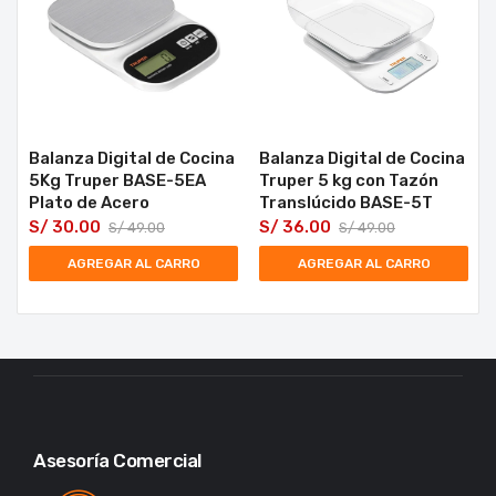
Balanza Digital de Cocina
Balanza Digital de Cocina
5Kg Truper BASE-5EA
Truper 5 kg con Tazón
Plato de Acero
Translúcido BASE-5T
S/
30.00
S/
36.00
S/
49.00
S/
49.00
AGREGAR AL CARRO
AGREGAR AL CARRO
Asesoría Comercial