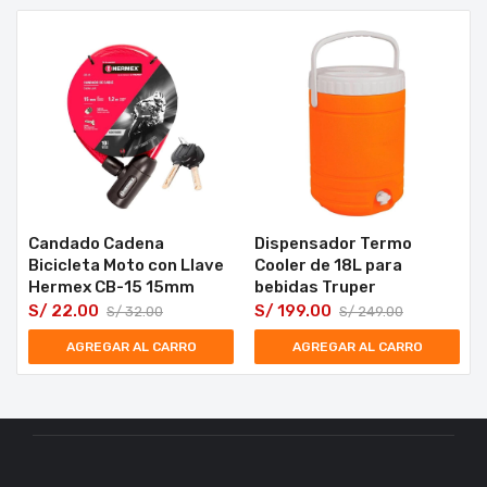
Candado Cadena
Dispensador Termo
Bicicleta Moto con Llave
Cooler de 18L para
Hermex CB-15 15mm
bebidas Truper
S/
22.00
S/
199.00
S/
32.00
S/
249.00
AGREGAR AL CARRO
AGREGAR AL CARRO