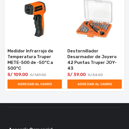
Medidor Infrarrojo de
Destornillador
Temperatura Truper
Desarmador de Joyero
METE-500 de -50°C a
42 Puntas Truper JOY-
500°C
43
S/
109.00
S/
39.00
S/
149.00
S/
54.00
AGREGAR AL CARRO
AGREGAR AL CARRO