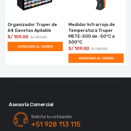
Organizador Truper de
Medidor Infrarrojo de
64 Gavetas Apilable
Temperatura Truper
METE-500 de -50°C a
S/
109.00
S/
159.00
500°C
AGREGAR AL CARRO
S/
109.00
S/
149.00
AGREGAR AL CARRO
Asesoría Comercial
Solicita tu cotización
+51 928 113 115