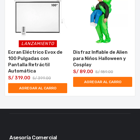
LANZAMIENTO
Ecran Eléctrico Evox de
Disfraz Inflable de Alien
100 Pulgadas con
para Niños Halloween y
Pantalla Retráctil
Cosplay
Automática
S/
89.00
S/
189.00
S/
319.00
S/
399.00
AGREGAR AL CARRO
AGREGAR AL CARRO
Asesoría Comercial