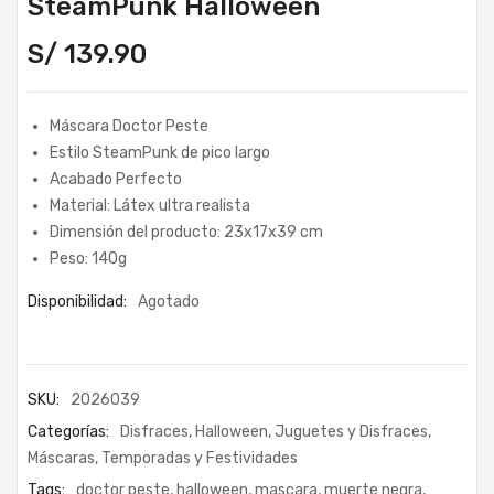
SteamPunk Halloween
S/
139.90
Máscara Doctor Peste
Estilo SteamPunk de pico largo
Acabado Perfecto
Material: Látex ultra realista
Dimensión del producto: 23x17x39 cm
Peso: 140g
Disponibilidad:
Agotado
SKU:
2026039
Categorías:
Disfraces
,
Halloween
,
Juguetes y Disfraces
,
Máscaras
,
Temporadas y Festividades
Tags:
doctor peste
,
halloween
,
mascara
,
muerte negra
,