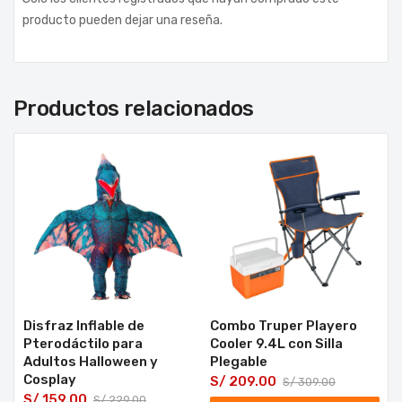
producto pueden dejar una reseña.
Productos relacionados
Disfraz Inflable de
Combo Truper Playero
Pterodáctilo para
Cooler 9.4L con Silla
Adultos Halloween y
Plegable
Cosplay
S/
209.00
S/
309.00
S/
159.00
S/
229.00