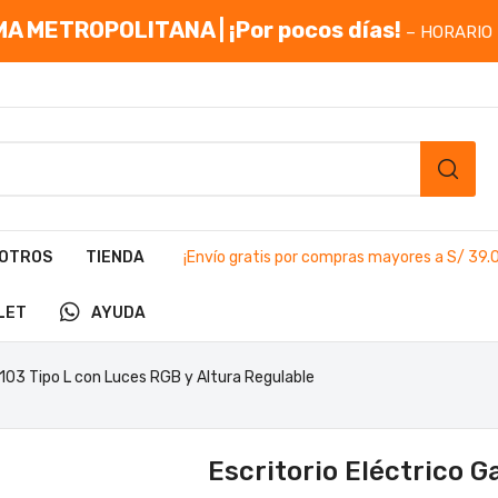
A METROPOLITANA | ¡Por pocos días!
– HORARIO 
OTROS
TIENDA
¡Envío gratis por compras mayores a S/ 39.
LET
AYUDA
Y103 Tipo L con Luces RGB y Altura Regulable
Escritorio Eléctrico 