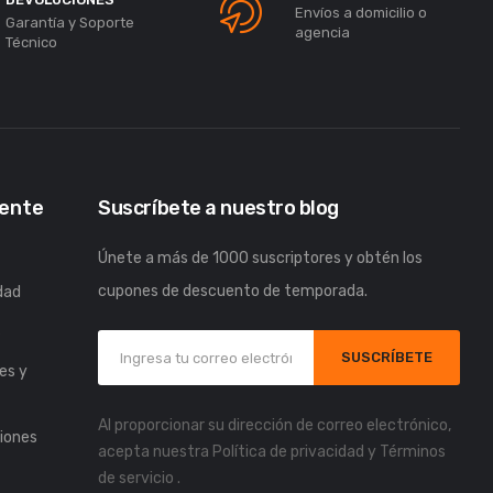
Envíos a domicilio o
Garantía y Soporte
agencia
Técnico
iente
Suscríbete a nuestro blog
Únete a más de 1000 suscriptores y obtén los
cupones de descuento de temporada.
idad
s
SUSCRÍBETE
es y
Al proporcionar su dirección de correo electrónico,
iones
acepta nuestra
Política de privacidad
y
Términos
de servicio
.