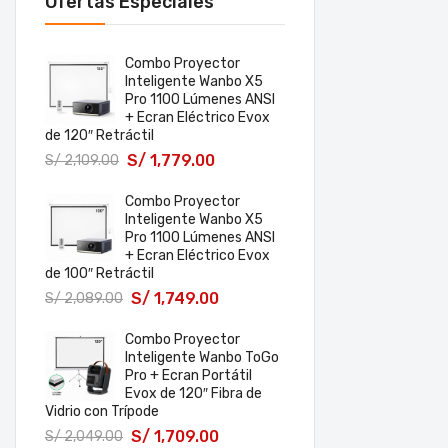
Ofertas Especiales
Combo Proyector
Inteligente Wanbo X5
Pro 1100 Lúmenes ANSI
+ Ecran Eléctrico Evox
de 120″ Retráctil
S/
1,779.00
S/
2,109.00
Combo Proyector
Inteligente Wanbo X5
Pro 1100 Lúmenes ANSI
+ Ecran Eléctrico Evox
de 100″ Retráctil
S/
1,749.00
S/
2,089.00
Combo Proyector
Inteligente Wanbo ToGo
Pro + Ecran Portátil
Evox de 120″ Fibra de
Vidrio con Trípode
S/
1,709.00
S/
2,049.00