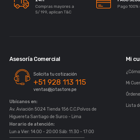
Compras mayores a
Pago 100% 
S/ 199, aplican T&C
Asesoría Comercial
Mi c
¿Cómo
Solicita tu cotización
+51 928 113 115
Mi Cue
ventas@jotastore.pe
Órden
Ubícanos en:
Lista 
Av. Aviación 5024 Tienda 156 C.C.Polvos de
Horario de atención:
Lun a Vier: 14:00 - 20:00 Sáb: 11:30 - 17:00