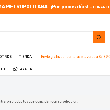
A METROPOLITANA | ¡Por pocos días!
– HORARIO 
OTROS
TIENDA
¡Envío gratis por compras mayores a S/ 39.
LET
AYUDA
traron productos que coincidan con su selección.