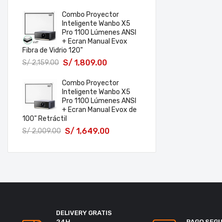
Combo Proyector
Inteligente Wanbo X5
Pro 1100 Lúmenes ANSI
+ Ecran Manual Evox
Fibra de Vidrio 120"
S/
1,809.00
S/
2,159.00
Combo Proyector
Inteligente Wanbo X5
Pro 1100 Lúmenes ANSI
+ Ecran Manual Evox de
100" Retráctil
S/
1,649.00
S/
2,009.00
DELIVERY GRATIS
24H
PAGO SEG