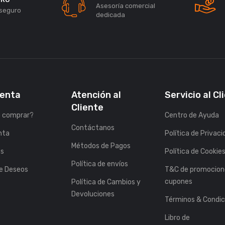
Asesoría comercial
seguro
dedicada
uenta
Atención al
Servicio al Cl
Cliente
 comprar?
Centro de Ayuda
Contáctanos
nta
Política de Privac
Métodos de Pagos
es
Política de Cookie
Política de envíos
de Deseos
T&C de promocion
cupones
Política de Cambios y
Devoluciones
Términos & Condic
Libro de