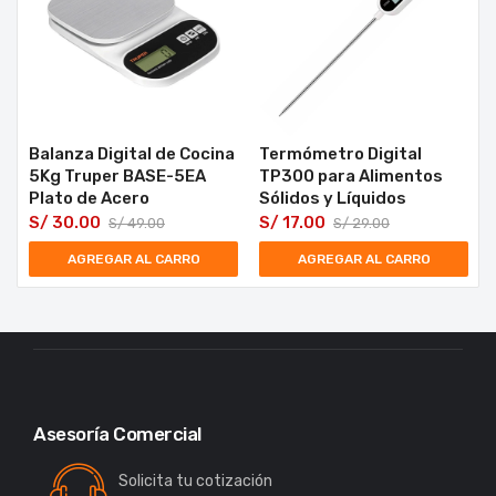
Balanza Digital de Cocina
Termómetro Digital
5Kg Truper BASE-5EA
TP300 para Alimentos
Plato de Acero
Sólidos y Líquidos
S/
30.00
S/
17.00
S/
49.00
S/
29.00
AGREGAR AL CARRO
AGREGAR AL CARRO
Asesoría Comercial
Solicita tu cotización