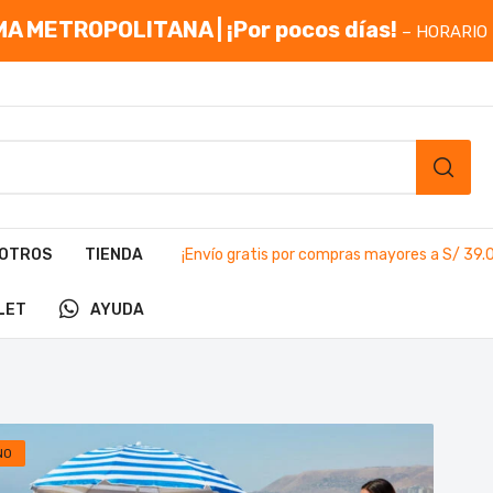
A METROPOLITANA | ¡Por pocos días!
– HORARIO 
OTROS
TIENDA
¡Envío gratis por compras mayores a S/ 39.
LET
AYUDA
NO