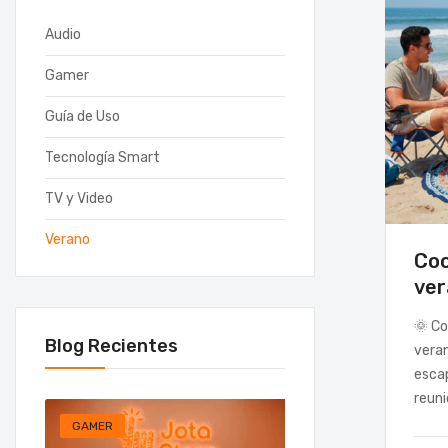
Audio
Gamer
Guía de Uso
Tecnología Smart
TV y Video
Verano
Coo
ve
🌞 Co
Blog Recientes
veran
escap
reuni
GAMER