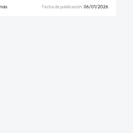
 más
Fecha de publicación:
06/01/2026
p
Coolers y Silla Truper para disfrutar el verano 2026
Habl
06/01/2026
05/0