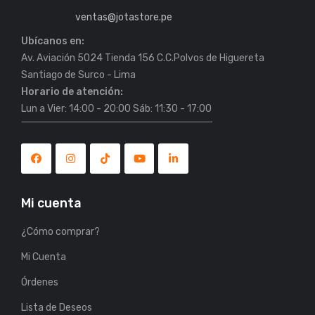
ventas@jotastore.pe
Ubícanos en:
es para tu Setup
Coolers y Silla Truper para disfrutar el
Av. Aviación 5024 Tienda 156 C.C.Polvos de Higuereta
06/01/2026
Horario de atención:
Lun a Vier: 14:00 - 20:00 Sáb: 11:30 - 17:00
Mi cuenta
¿Cómo comprar?
Mi Cuenta
Órdenes
Lista de Deseos