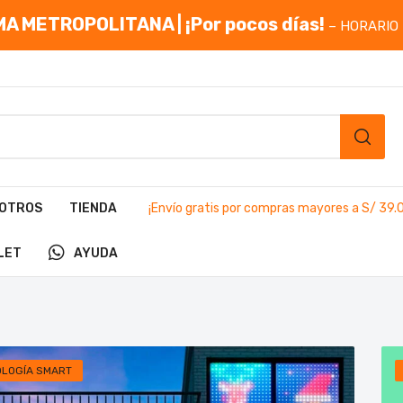
A METROPOLITANA | ¡Por pocos días!
– HORARIO 
OTROS
TIENDA
¡Envío gratis por compras mayores a S/ 39.
LET
AYUDA
OLOGÍA SMART