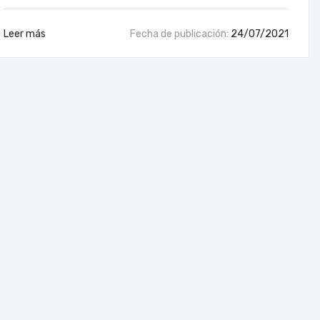
Leer más
Fecha de publicación:
24/07/2021
emos del Proyector Wanbo TT
3/2024