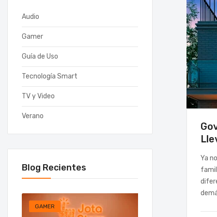
Audio
Gamer
Guía de Uso
Tecnología Smart
TV y Video
Verano
Gov
Lle
Ya no
Blog Recientes
famil
difer
demás
GAMER