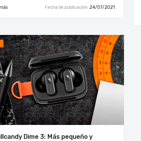
 más
Fecha de publicación:
24/07/2021
p
Coolers y Silla Truper para disfrutar el verano 2026
Habl
06/01/2026
05/0
llcandy Dime 3: Más pequeño y