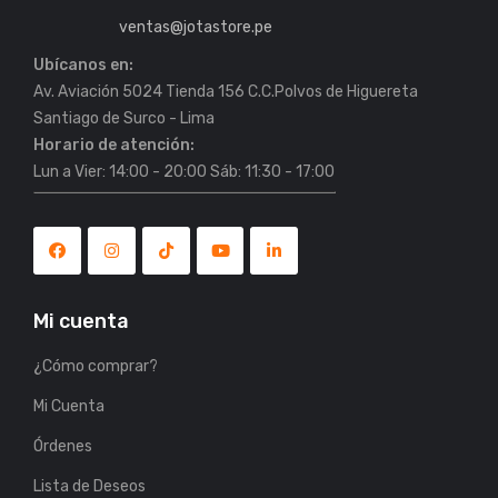
ventas@jotastore.pe
Ubícanos en:
es para tu Setup
Coolers y Silla Truper para disfrutar el
Av. Aviación 5024 Tienda 156 C.C.Polvos de Higuereta
06/01/2026
Horario de atención:
Lun a Vier: 14:00 - 20:00 Sáb: 11:30 - 17:00
Mi cuenta
¿Cómo comprar?
Mi Cuenta
Órdenes
Lista de Deseos